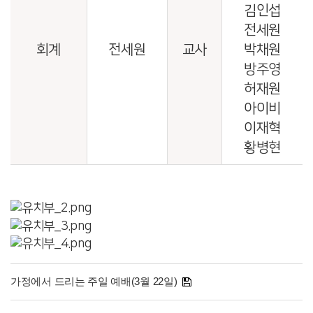
김인섭
전세원
회계
전세원
교사
박채원
방주영
허재원
아이비
이재혁
황병현
가정에서 드리는 주일 예배(3월 22일)