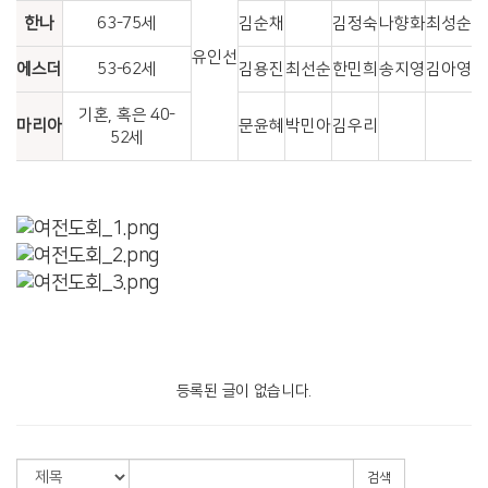
한나
63-75세
김순채
김정숙
나향화
최성순
유인선
에스더
53-62세
김용진
최선순
한민희
송지영
김아영
기혼, 혹은 40-
마리아
문윤혜
박민아
김우리
52세
등록된 글이 없습니다.
검색