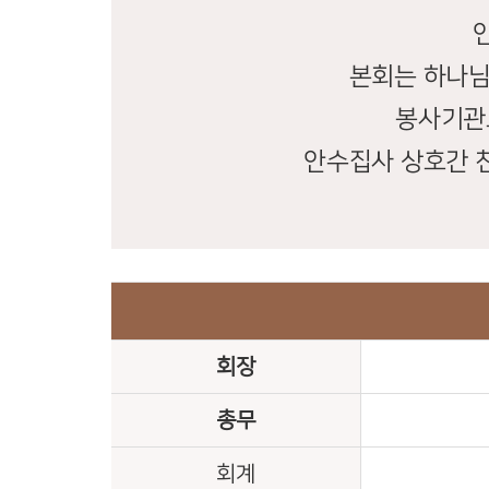
본회는 하나님
봉사기관
안수집사 상호간 
회장
총무
회계