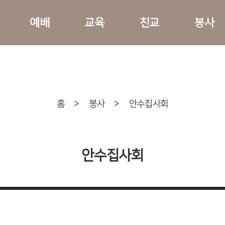
예배
교육
친교
봉사
홈
>
봉사
>
안수집사회
안수집사회