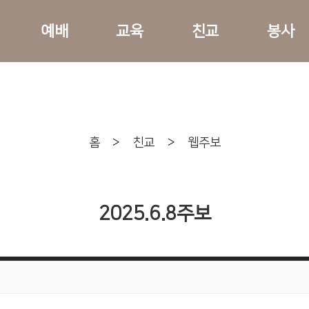
예배
교육
친교
봉사
홈
>
친교
>
웹주보
2025.6.8주보