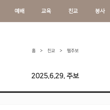
예배
교육
친교
봉사
홈
>
친교
>
웹주보
2025.6.29. 주보